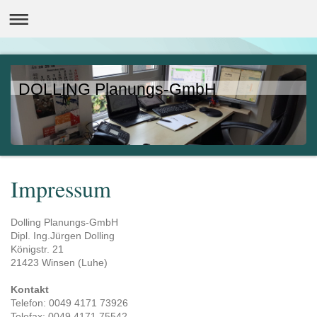
DOLLING Planungs-GmbH
Impressum
Dolling Planungs-GmbH
Dipl. Ing.Jürgen
Dolling
Königstr.
21
21423
Winsen (Luhe)
Kontakt
Telefon: 0049 4171 73926
Telefax: 0049 4171 75542